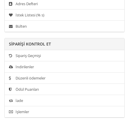
Adres Defteri
İstek Listesi (% s)
Bülten
SIPARIŞI KONTROL ET
Sipariş Geçmişi
İndirilenler
Düzenli ödemeler
Ödül Puanları
İade
İşlemler