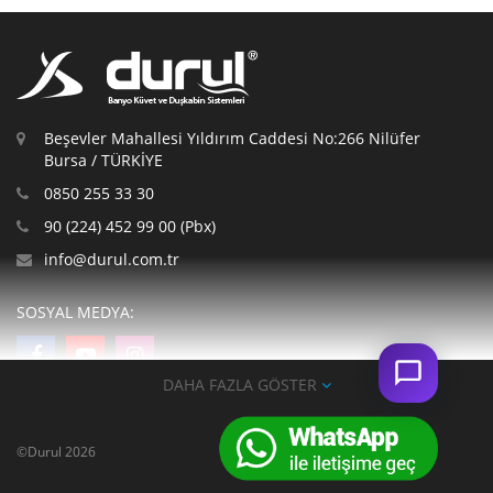
Beşevler Mahallesi Yıldırım Caddesi No:266 Nilüfer
Bursa / TÜRKİYE
0850 255 33 30
90 (224) 452 99 00 (Pbx)
info@durul.com.tr
SOSYAL MEDYA:
DAHA FAZLA GÖSTER
Gizlilik Politikası
|
Kişisel Verilerin Korunması
|
Çerez Politikası
|
Alışveriş
Politikası
|
İade Politikası
|
Mesafeli Satış Sözleşmesi
©Durul 2026