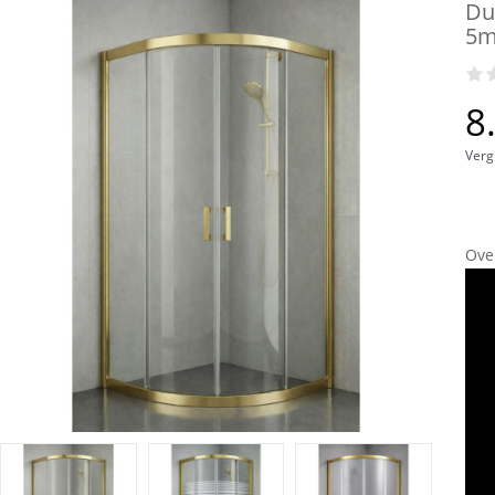
Du
5m
8
Verg
Ove