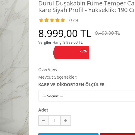
Durul Duşakabin Füme Temper Cam
Kare Siyah Profil - Yükseklik: 190 
(125)
8.999,00 TL
9.499,00 TL
Vergiler Hariç:
8.999,00 TL
-5%
OverView
Mevcut Seçenekler:
KARE VE DİKDÖRTGEN ÖLÇÜLER
Adet