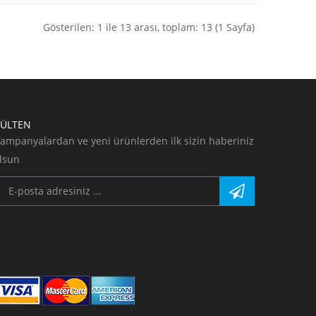
Gösterilen: 1 ile 13 arası, toplam: 13 (1 Sayfa)
ÜLTEN
ampanyalardan ve yeni ürünlerden ilk sizin haberiniz
lsun