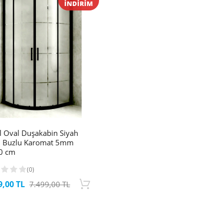
İNDİRİM
l Oval Duşakabin Siyah
il Buzlu Karomat 5mm
0 cm
(0)
9,00 TL
7.499,00 TL