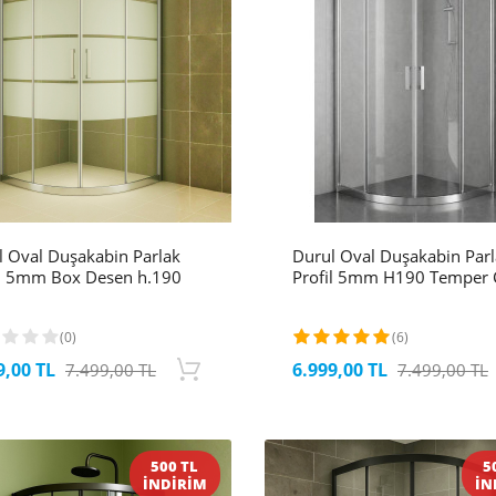
l Oval Duşakabin Parlak
Durul Oval Duşakabin Par
il 5mm Box Desen h.190
Profil 5mm H190 Temper
(0)
(6)
9,00 TL
6.999,00 TL
7.499,00 TL
7.499,00 TL
500 TL
5
İNDİRİM
İN