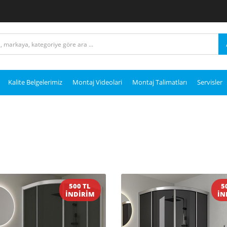
Kalite Belgelerimiz
Montaj Videolari
Montaj Talimatları
Servisler
500 TL
5
İNDİRİM
İN