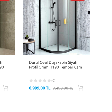
ah
Durul Oval Duşakabin Siyah
190
Profil 5mm H190 Temper Cam
(0)
6.999,00 TL
7.499,00 TL