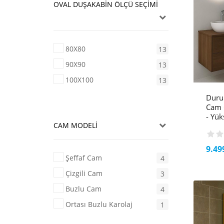
OVAL DUŞAKABİN ÖLÇÜ SEÇİMİ
80X80
13
90X90
13
100X100
13
Duru
Cam Ö
- Yük
CAM MODELI
9.49
Şeffaf Cam
4
Çizgili Cam
3
Buzlu Cam
4
Ortası Buzlu Karolaj
1