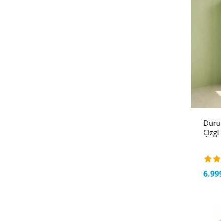
Duru
Çizg
6.99