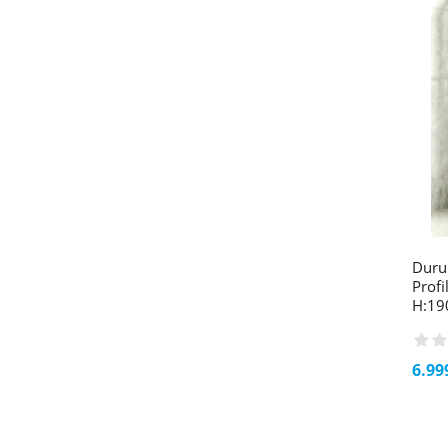
Duru
Prof
H:19
6.99