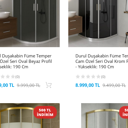
l Duşakabin Füme Temper
Durul Duşakabin Füme Te
zel Seri Oval Beyaz Profil
Cam Özel Seri Oval Krom P
seklik: 190 Cm
- Yükseklik: 190 Cm
(0)
(0)
9,00 TL
8.999,00 TL
9.999,00 TL
9.499,00 TL
500 TL
5
İNDİRİM
İN