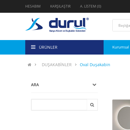
HESABIM
KARŞILAŞTIR
A. LISTEM (0)
ÜRÜNLER
Kurumsal
DUŞAKABİNLER
Oval Duşakabin
ARA