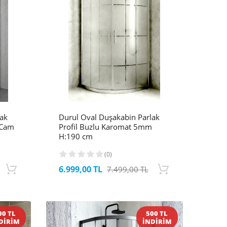
lak
Durul Oval Duşakabin Parlak
 Cam
Profil Buzlu Karomat 5mm
H:190 cm
(0)
6.999,00 TL
7.499,00 TL
00 TL
500 TL
DİRİM
İNDİRİM