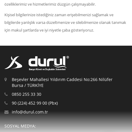
özelliklerimiz ve hizmetlerimiz düzgün çalışmayabilir.
Kişisel bilgilerinize istediğiniz zaman erişebilmenizi sağlamak ve
bilgilerde yanlışlık varsa düzeltmenize ve silebilmenize olanak tanımak
için makul şartlarda ve iyi niyetle çaba gösteriyoruz.
Beşevler Mahallesi Yıldırım Caddesi No:266 Nilüfer
Bursa / TÜRKİYE
0850 255 33 30
90 (224) 452 99 00 (Pbx)
info@durul.com.tr
SOSYAL MEDYA: