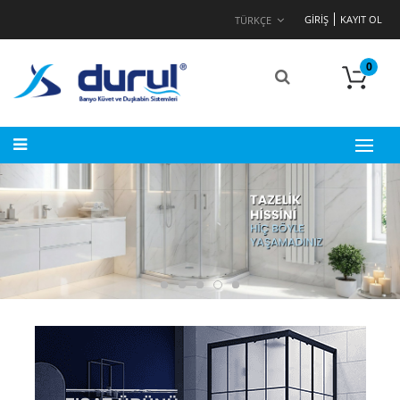
GIRIŞ
KAYIT OL
TÜRKÇE
0