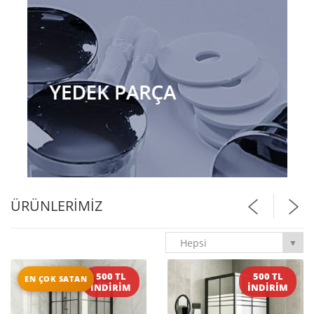
ÜRÜNLERIMIZ
Hepsi
▼
500 TL
500 TL
EN ÇOK SATAN
İNDİRİM
İNDİRİM