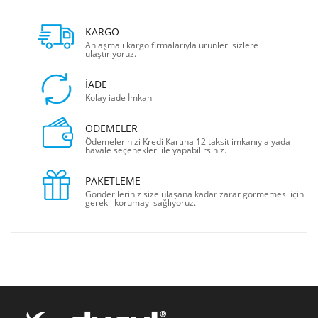
KARGO
Anlaşmalı kargo firmalarıyla ürünleri sizlere
ulaştırıyoruz.
İADE
Kolay iade İmkanı
ÖDEMELER
Ödemelerinizi Kredi Kartına 12 taksit imkanıyla yada
havale seçenekleri ile yapabilirsiniz.
PAKETLEME
Gönderileriniz size ulaşana kadar zarar görmemesi için
gerekli korumayı sağlıyoruz.