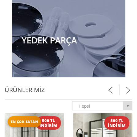
ÜRÜNLERIMIZ
Hepsi
▼
500 TL
500 TL
EN ÇOK SATAN
İNDİRİM
İNDİRİM