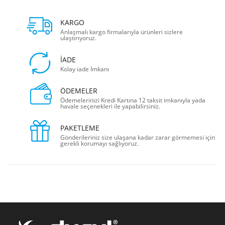
KARGO
Anlaşmalı kargo firmalarıyla ürünleri sizlere
ulaştırıyoruz.
İADE
Kolay iade İmkanı
ÖDEMELER
Ödemelerinizi Kredi Kartına 12 taksit imkanıyla yada
havale seçenekleri ile yapabilirsiniz.
PAKETLEME
Gönderileriniz size ulaşana kadar zarar görmemesi için
gerekli korumayı sağlıyoruz.