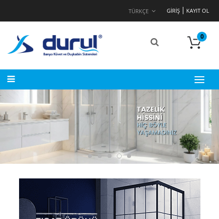
GIRIŞ
KAYIT OL
TÜRKÇE
0